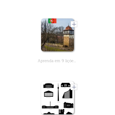
Aprenda em 9 lições tudo o que é importante sobre o Mosteiro Maulbronn. O Mosteiro é Património Mundial da UNESCO desde 1993