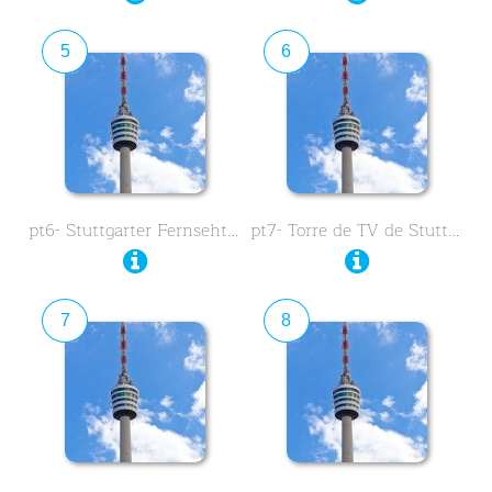
5
6
pt6- Stuttgarter Fernsehturm …
pt7- Torre de TV de Stuttgart …
7
8