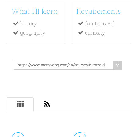
What I'll learn
Requirements
history
fun to travel
geography
curiosity
https://www.memozing.com/en/courses/a-torre-de-televisao-de-stuttgarter-aprenda-tudo-o-que-e-importante-sobre-a-sua-historia-a-primeira-torre-de-televisao-alema-9849edead9c16894e5533911