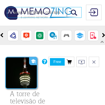
Free
A torre de
televisão de