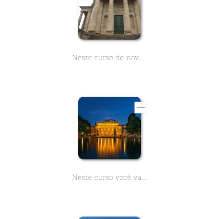
Neste curso de nove partes você pode aprender tudo sobre a capela de enterro de Württemberg em Stuttgart. A partir dos degraus desta cúpula você tem uma vista maravilhosa sobre a cidade.
Neste curso você vai aprender tudo o que você precisa saber sobre a Ópera de Stuttgart. 9 aulas com factos sobre este edifício histórico