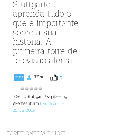
Stuttgarter,
aprenda tudo o
que é importante
sobre a sua
história. A
primeira torre de
televisão alemã.
T**m
0
70969
0+
#Stuttgart
#sightseeing
#Fernsehturm
| Publish date:
25/03/2019
TORRE ONTEM E HOJE