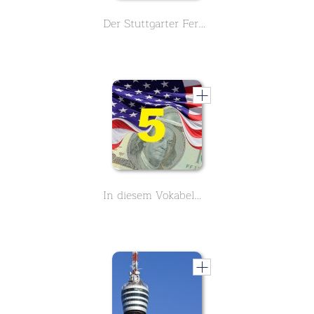
Der Stuttgarter Fernsehturm, erfahre alles Wichtige über seine Geschichte. Der erste deutsche Fernsehturm.
In diesem Vokabelmonster lernst du 3900 englische Vokabeln rund um das Thema Business und Geschäftsleben - Buchstabe A - Teil 5