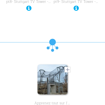
pt8- Stuttgart TV Tower - …
pt9- Stuttgart TV Tower - …
Apprenez tout sur l'histoire de Wilhelma, le zoo de Stuttgart - Partie 1 - dans ce cours en deux parties.