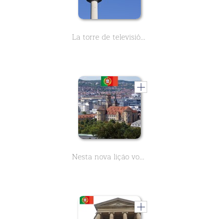
La torre de televisión de Stuttgarter, aprende todo lo importante sobre su historia. La primera torre de televisión alemana.
Nesta nova lição você vai aprender tudo sobre a história da Stiftskirche em Stuttgart. Ele está localizado no coração da cidade e ao lado do Palácio Velho em Schillerplatz. Na época do Natal você vai encontrar o mercado de Natal aqui.