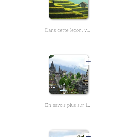
Dans cette leçon, vous apprendrez des informations générales sur Bali. L'île indonésienne est la destination de vacances idéale. Des plages de rêve et des temples historiques vous attendent
En savoir plus sur le Pura Besakih le Temple Mère à Bali, indonésie