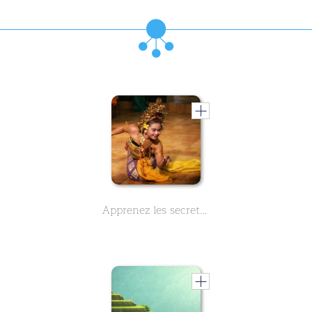
Apprenez les secrets du magnifique temple Uluwatu à Bali en 3 courtes leçons.