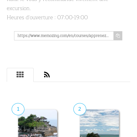
excursion.
Heures d'ouverture : 07:00-19:00
https://www.memozing.com/en/courses/apprenez-en-3-courtes-lecons-les-secrets-du-magnifique-temple-de-tanah-lot-10e93a7d2780e32392119d3c
1
2