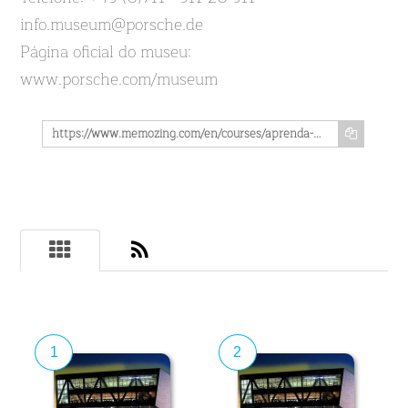
info.museum@porsche.de
Página oficial do museu:
www.porsche.com/museum
https://www.memozing.com/en/courses/aprenda-tudo-sobre-o-porsche-museeum-em-stuttgart-em-9-licoes-fd19b5cf774c2c3d5aa412b
1
2