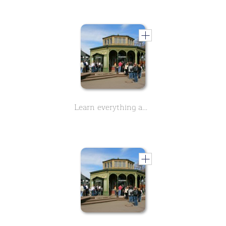
Learn everything about the history of Wilhelma, Zoo in Stuttgart - Part 1 - in this two-part course.