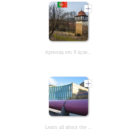
Aprenda em 9 lições tudo o que é importante sobre o Mosteiro Maulbronn. O Mosteiro é Património Mundial da UNESCO desde 1993
Learn all about the Staatsgalerie in Stuttgart, a world-class museum. In 90 short lessons you will learn everything important.