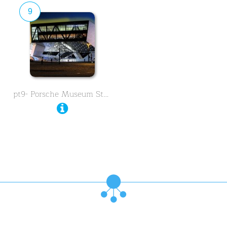
9
pt9- Porsche Museum Stuttgart …