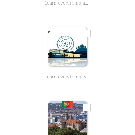
Learn everything about the history of Wilhelma, Zoo in Stuttgart - Part 2 - in this two-part course.
Learn everything worth knowing about the Mercedes-Benz Arena in Stuttgart. 9 short lessons.