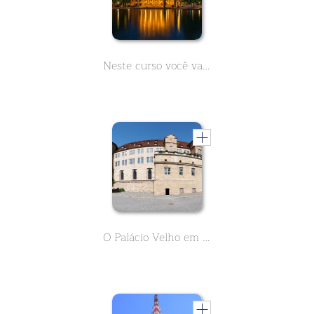
Neste curso você vai aprender tudo o que você precisa saber sobre a Ópera de Stuttgart. 9 aulas com factos sobre este edifício histórico
O Palácio Velho em Stuttgart. O Museu do Estado de Württemberg no coração da cidade. Conheça sua história de mais de 1000 anos em 9 lições.