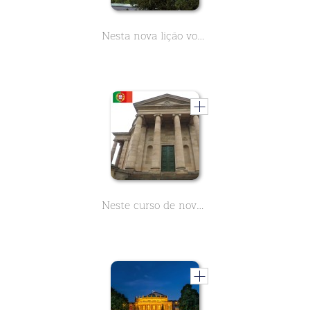
Nesta nova lição você vai aprender tudo sobre a história da Stiftskirche em Stuttgart. Ele está localizado no coração da cidade e ao lado do Palácio Velho em Schillerplatz. Na época do Natal você vai encontrar o mercado de Natal aqui.
Neste curso de nove partes você pode aprender tudo sobre a capela de enterro de Württemberg em Stuttgart. A partir dos degraus desta cúpula você tem uma vista maravilhosa sobre a cidade.