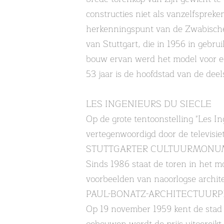
constructies niet als vanzelfsprek
herkenningspunt van de Zwabische 
van Stuttgart, die in 1956 in gebru
bouw ervan werd het model voor ee
53 jaar is de hoofdstad van de de
LES INGENIEURS DU SIECLE
Op de grote tentoonstelling "Les I
vertegenwoordigd door de televisiet
STUTTGARTER CULTUURMONU
Sinds 1986 staat de toren in het m
voorbeelden van naoorlogse archite
PAUL-BONATZ-ARCHITECTUURP
Op 19 november 1959 kent de stad S