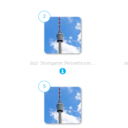
2
…
du2- Stuttgarter Fernsehturm …
d
5