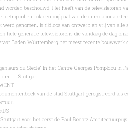
end worden beschouwd. Het heeft van de televisietoren va
metropool en ook een mijlpaal van de internationale tec
ik werd genomen, is tijdloos van ontwerp en vrij van all
n hele generatie televisietorens die vandaag de dag on
elstaat Baden-Württemberg het meest recente bouwwerk da
ngenieurs du Siecle" in het Centre Georges Pompidou in Pa
oren in Stuttgart.
MENT
onumentenboek van de stad Stuttgart geregistreerd als ee
ctuur.
RIJS
tuttgart voor het eerst de Paul Bonatz Architectuurprijs