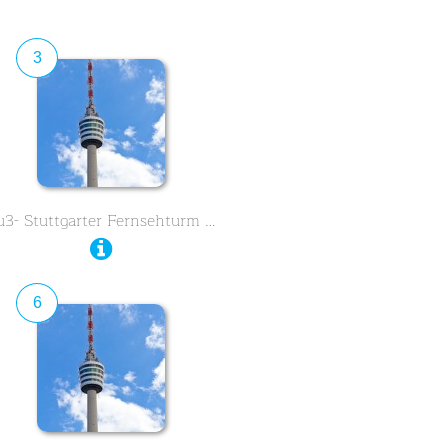
3
u3- Stuttgarter Fernsehturm …
6