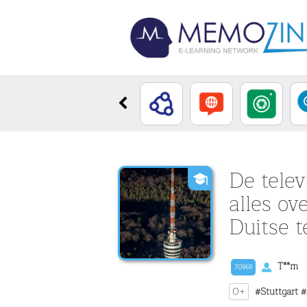
De telev
alles ov
Duitse t
T**m
70969
0+
#Stuttgart
#