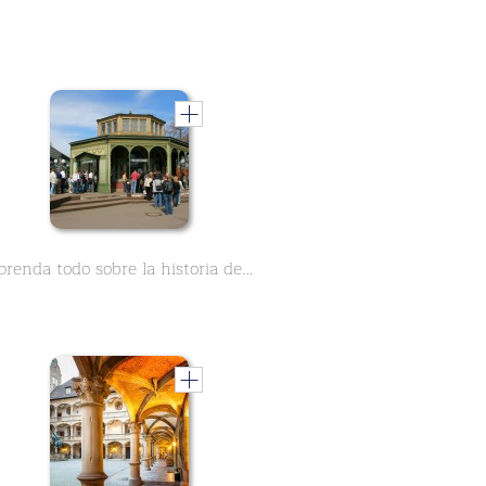
Aprenda todo sobre la historia de Wilhelma, el zoológico de Stuttgart - Parte 1 - en este curso de dos partes.