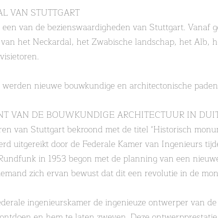
AL VAN STUTTGART
n een van de bezienswaardigheden van Stuttgart. Vanaf ge
en van het Neckardal, het Zwabische landschap, het Alb
visietoren.
rt werden nieuwe bouwkundige en architectonische paden 
.
NT VAN DE BOUWKUNDIGE ARCHITECTUUR IN DUI
toren van Stuttgart bekroond met de titel "Historisch mo
rd uitgereikt door de Federale Kamer van Ingenieurs tijd
undfunk in 1953 begon met de planning van een nieuwe t
niemand zich ervan bewust dat dit een revolutie in de m
derale ingenieurskamer de ingenieuze ontwerper van de t
e ontdoen en hem te laten zweven. Deze ontwerpprestati