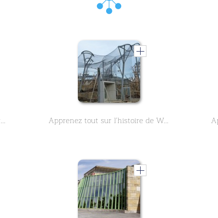
690 Spanish excursion vocabulary - part 7
Apprenez tout sur l'histoire de Wilhelma, le zoo de Stuttgart - Partie 1 - dans ce cours en deux parties.