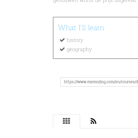
gebouwen wordt de prijs uitgereikt 
What I'll learn
history
geography