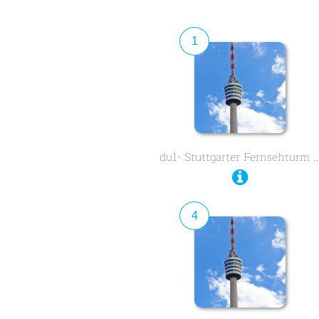
1
du1- Stuttgarter Fernsehturm 
4