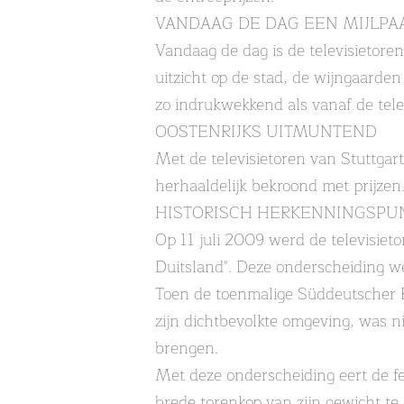
VANDAAG DE DAG EEN MIJLPA
Vandaag de dag is de televisietore
uitzicht op de stad, de wijngaard
zo indrukwekkend als vanaf de tele
OOSTENRIJKS UITMUNTEND
Met de televisietoren van Stuttga
herhaaldelijk bekroond met prijzen
HISTORISCH HERKENNINGSPU
Op 11 juli 2009 werd de televisie
Duitsland". Deze onderscheiding we
Toen de toenmalige Süddeutscher R
zijn dichtbevolkte omgeving, was 
brengen.
Met deze onderscheiding eert de fe
brede torenkop van zijn gewicht t