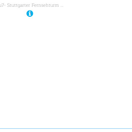
u7- Stuttgarter Fernsehturm …