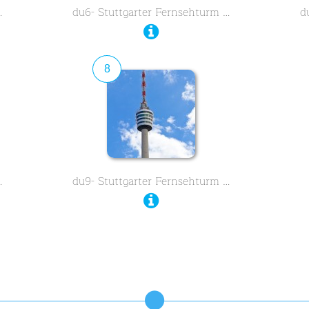
…
du6- Stuttgarter Fernsehturm …
d
8
…
du9- Stuttgarter Fernsehturm …