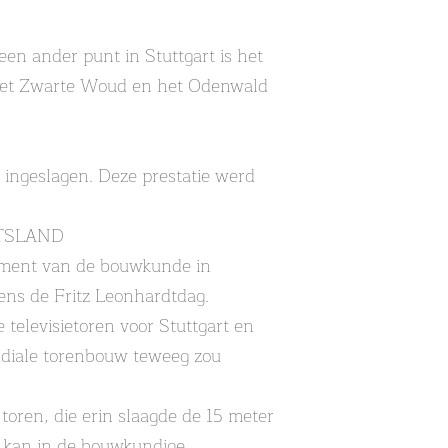
en ander punt in Stuttgart is het
, het Zwarte Woud en het Odenwald
ingeslagen. Deze prestatie werd
TSLAND
nument van de bouwkunde in
ens de Fritz Leonhardtdag.
elevisietoren voor Stuttgart en
ondiale torenbouw teweeg zou
oren, die erin slaagde de 15 meter
e kan in de bouwkundige