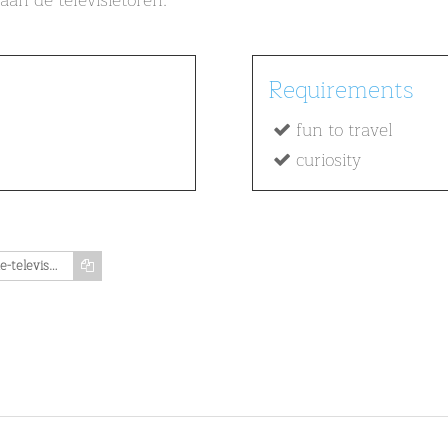
aan de televisietoren.
Requirements
fun to travel
curiosity
https://www.memozing.com/en/courses/de-televisietoren-van-stuttgarter-leer-alles-over-zijn-geschiedenis-de-eerste-duitse-televisietoren-791ecd3a83171c7a9be568