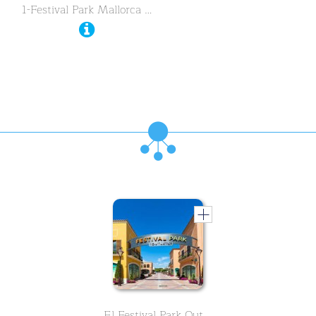
1-Festival Park Mallorca …
El Festival Park Outlet de Mallorca es el mayor punto de venta de Mallorca