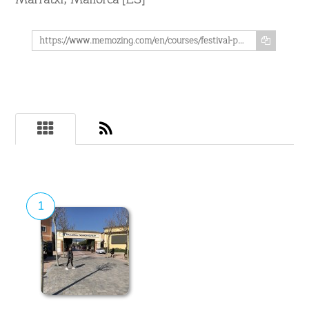
https://www.memozing.com/en/courses/festival-park-outlet-auf-mallorca-777f3db2106db97e2db9db4
1