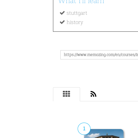
What I'll learn
stuttgart
history
1