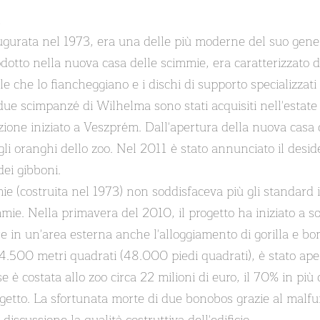
2
urata nel 1973, era una delle più moderne del suo genere a
odotto nella nuova casa delle scimmie, era caratterizzato d
elle che lo fiancheggiano e i dischi di supporto specializ
mi due scimpanzé di Wilhelma sono stati acquisiti nell'esta
nzione iniziato a Veszprém. Dall'apertura della nuova casa 
li oranghi dello zoo. Nel 2011 è stato annunciato il desider
dei gibboni.
e (costruita nel 1973) non soddisfaceva più gli standard
mie. Nella primavera del 2010, il progetto ha iniziato a s
 in un'area esterna anche l'alloggiamento di gorilla e bono
 4.500 metri quadrati (48.000 piedi quadrati), è stato ape
 costata allo zoo circa 22 milioni di euro, il 70% in più d
progetto. La sfortunata morte di due bonobos grazie al ma