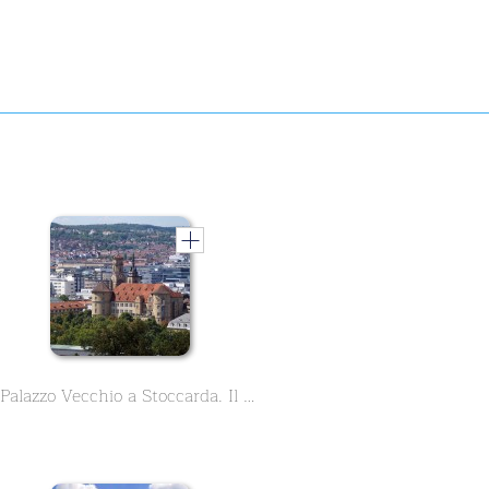
Il Palazzo Vecchio a Stoccarda. Il Museo di Stato Württemberg nel cuore della città. Conoscere la sua storia di oltre 1000 anni di storia in 9 lezioni.