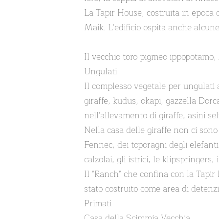
La Tapir House, costruita in epoca 
Maik. L'edificio ospita anche alcune
Il vecchio toro pigmeo ippopotamo,
Ungulati
Il complesso vegetale per ungulati a
giraffe, kudus, okapi, gazzella Do
nell'allevamento di giraffe, asini s
Nella casa delle giraffe non ci sono
Fennec, dei toporagni degli elefanti d
calzolai, gli istrici, le klipspringer
Il "Ranch" che confina con la Tapir
stato costruito come area di detenz
Primati
Casa della Scimmia Vecchia