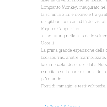
sistema di ventilazione ha messo in d
L'impianto Monkey, inaugurato nel 
la scimmia Slim è notevole tra gli a
dei gibboni per comodità dei visitat
Ragno e Cappuccino.
Javan lutung nella sala delle scimm
Uccelli
La prima grande espansione della co
kookaburras, anatre marmorizzate, ib
kaka neozelandese fuori dalla Nuov
esercitata sulla parete storica del
più grande.
Fonti di immagini e testi: wikiped