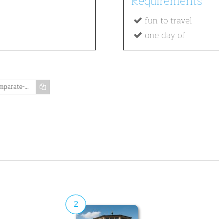
Requirements
fun to travel
one day of
https://www.memozing.com/en/courses/imparate-tutto-sulla-storia-di-wilhelma-zoo-di-stoccarda-parte-2-in-questo-corso-in-due-parti-8e60baaf482a392e61a6db6c
2