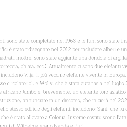
onti sono state completate nel 1968 e le funi sono state ins
difici è stato ridisegnato nel 2012 per includere alberi e u
uadrati. Inoltre, sono state aggiunte una dondola di argill
corteccia, ghiaia, ecc.). Attualmente ci sono due elefanti 
 includono Vilja, il più vecchio elefante vivente in Europa,
sso circolatorio), e Molly, che è stata eutanasia nel luglio 2
te africano Jumbo e, brevemente, un elefante toro asiatico 
struzione, annunciato in un discorso, che inizierà nel 2020
ello stesso edificio degli elefanti, includono: Sani, che fu
che è stato allevato a Colonia. Insieme costituiscono l'attu
oceronti di Wilhelma erano Nanda e Puri.