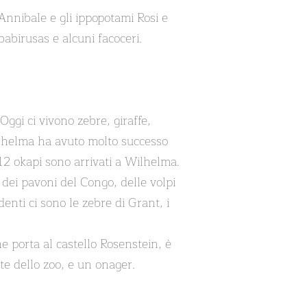
Annibale e gli ippopotami Rosi e
babirusas e alcuni facoceri.
Oggi ci vivono zebre, giraffe,
ilhelma ha avuto molto successo
 12 okapi sono arrivati a Wilhelma.
a dei pavoni del Congo, delle volpi
identi ci sono le zebre di Grant, i
e porta al castello Rosenstein, è
te dello zoo, e un onager.