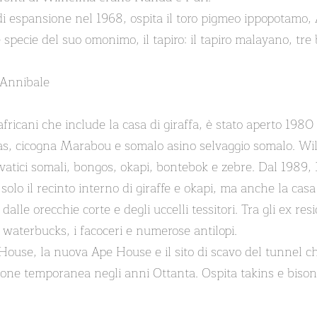
di espansione nel 1968, ospita il toro pigmeo ippopotamo, 
 specie del suo omonimo, il tapiro: il tapiro malayano, tre 
 Annibale
fricani che include la casa di giraffa, è stato aperto 1980 
rcas, cicogna Marabou e somalo asino selvaggio somalo. W
elvatici somali, bongos, okapi, bontebok e zebre. Dal 1989,
 solo il recinto interno di giraffe e okapi, ma anche la cas
alle orecchie corte e degli uccelli tessitori. Tra gli ex res
s, i waterbucks, i facoceri e numerose antilopi.
 House, la nuova Ape House e il sito di scavo del tunnel ch
ione temporanea negli anni Ottanta. Ospita takins e bison