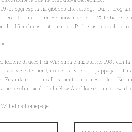
iscussione la qualità costruttiva dell'edificio.
1973, oggi ospita sia gibbons che lutungs. Qui, il progr
ltri zoo del mondo con 37 nuovi cuccioli. Il 2015 ha visto
ori. L'edificio ha ospitato scimmie Proboscis, macachi a co
ie
llezione di uccelli di Wilhelma è iniziata nel 1981 con la
is calvizie del nord, numerose specie di pappagallo. Una p
a Zelanda e il primo allevamento di successo di un Kea i
la voliera subtropicale dalla New Ape House, è in attesa di
ia, Wilhelma homepage