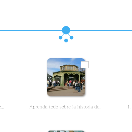
Aprenda todo sobre la historia de Wilhelma, el zoológico de Stuttgart - Parte 1 - en este curso de dos partes.
Aprenda todo sobre la historia de Wilhelma, el zoológico de Stuttgart - Parte 2 - en este curso de dos partes.