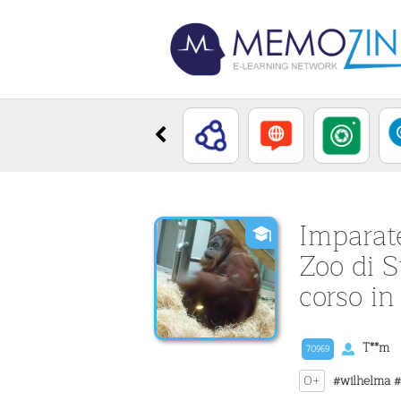
Imparate
Zoo di S
corso in
T**m
70969
0+
#wilhelma
#