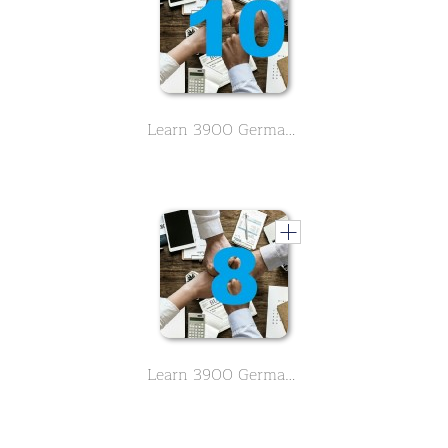
Learn 3900 German vocabulary about business. English meaning is in alphabetical order. - Letter C,D - Part 10
Learn 3900 German vocabulary about business. English meaning is in alphabetical order. - Letter C - Part 8