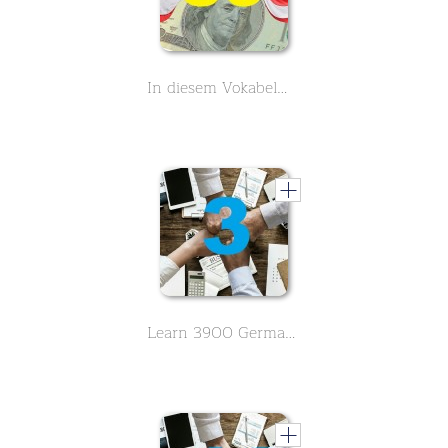
In diesem Vokabelmonster lernst du 3900 englische Vokabeln rund um das Thema Business und Geschäftsleben - Buchstabe W,X,Y,Z - Teil 39
Learn 3900 German vocabulary about business. English meaning is in alphabetical order. - Letter A - Part 3