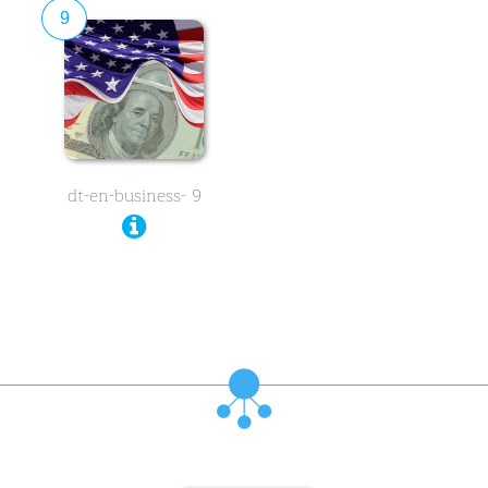
9
dt-en-business- 9