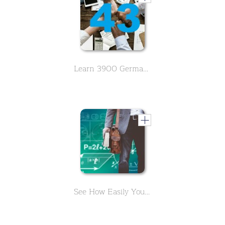
Learn 3900 German vocabulary about business. English meaning is in alphabetical order. - Letter W,X,Y,Z - Part 43
See How Easily You Can Be A Great Online Teacher - The Smart Guide To Teach Better