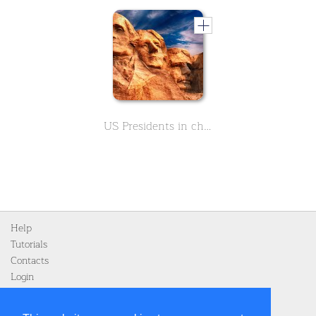
US Presidents in chronological order
Help
Tutorials
Contacts
Login
Register