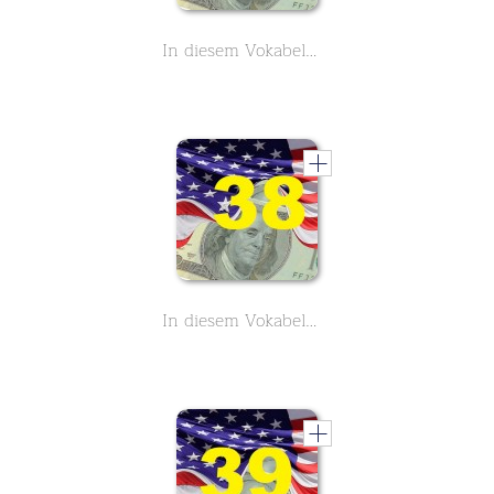
In diesem Vokabelmonster lernst du 3900 englische Vokabeln rund um das Thema Business und Geschäftsleben - Buchstabe N,O,P - Teil 31
In diesem Vokabelmonster lernst du 3900 englische Vokabeln rund um das Thema Business und Geschäftsleben - Buchstabe W,X,Y,Z - Teil 38