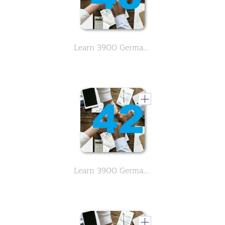
Learn 3900 German vocabulary about business. English meaning is in alphabetical order. - Letter T - Part 40
Learn 3900 German vocabulary about business. English meaning is in alphabetical order. - Letter U,V,W - Part 42