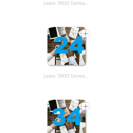
Learn 3900 German vocabulary about business. English meaning is in alphabetical order. - Letter G,H - Part 19
Learn 3900 German vocabulary about business. English meaning is in alphabetical order. - Letter I,J,K - Part 24