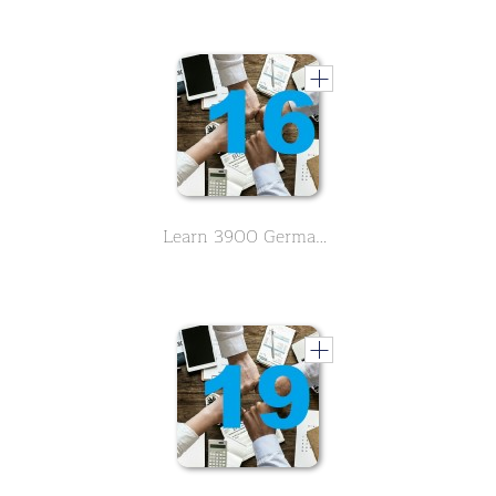
Learn 3900 German vocabulary about business. English meaning is in alphabetical order. - Letter E,F - Part 16