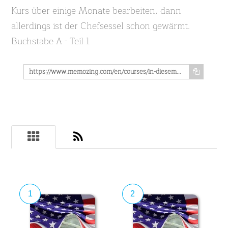
Kurs über einige Monate bearbeiten, dann
allerdings ist der Chefsessel schon gewärmt.
Buchstabe A - Teil 1
https://www.memozing.com/en/courses/in-diesem-vokabelmonster-lernst-du-3900-englische-vokabeln-rund-um-das-thema-business-und-geschaftsleben-buchstabe-a-teil-1-56976cdfd00b4a2054caaa
1
2