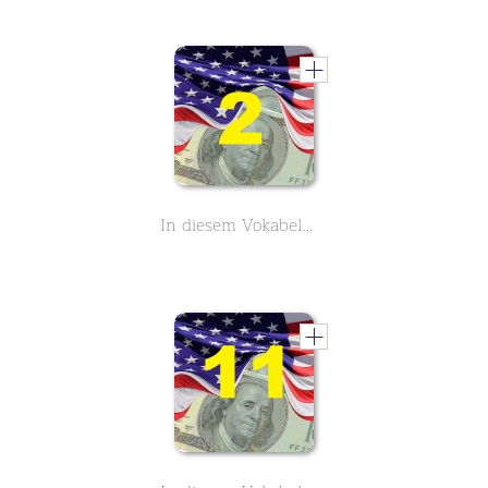
In diesem Vokabelmonster lernst du 3900 englische Vokabeln rund um das Thema Business und Geschäftsleben - Buchstabe A - Teil 2