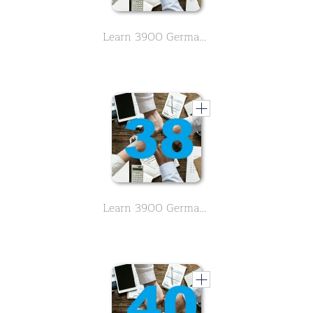
Learn 3900 German vocabulary about business. English meaning is in alphabetical order. - Letter R - Part 34
Learn 3900 German vocabulary about business. English meaning is in alphabetical order. - Letter S,T - Part 38