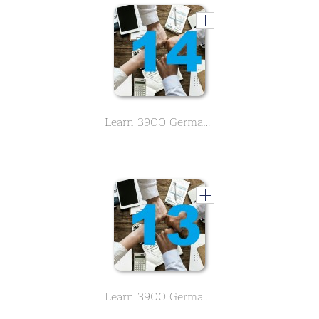
Learn 3900 German vocabulary about business. English meaning is in alphabetical order. - Letter D,E - Part 14
Learn 3900 German vocabulary about business. English meaning is in alphabetical order. - Letter D - Part 13