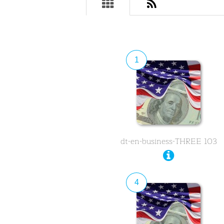
1
dt-en-business-THREE 103
4