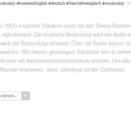
cabulary
#businessEnglish
#deutsch
#Geschäftsenglisch
#vocabulary
| P
du 3900 englische Vokabeln rund um das Thema Business
ch alphabetisch. Die englische Bedeutung wird mit Audio
 nach der Reihenfolge arbeiten. Über die Suche kannst d
auswählen. Mit diesem gewaltigem Vokabular bist du selbs
le oder ein Betriebswirtschaftsstudium antrittst. Um alle
 Monate bearbeiten, dann allerdings ist der Chefsessel.
https://www.memozing.com/en/courses/in-diesem-vokabelmonster-lernst-du-3900-englische-vokabeln-rund-um-das-thema-business-und-geschaftsleben-buchstabe-v-w-teil-37-7db886f49db1c25a74fde69