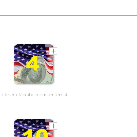
In diesem Vokabelmonster lernst du 3900 englische Vokabeln rund um das Thema Business und Geschäftsleben - Buchstabe A - Teil 4