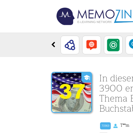
In dies
3900 en
Thema B
Buchsta
T**m
70969