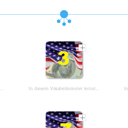
In diesem Vokabelmonster lernst du 3900 englische Vokabeln rund um das Thema Business und Geschäftsleben - Buchstabe A,B - Teil 6
In diesem Vokabelmonster lernst du 3900 englische Vokabeln rund um das Thema Business und Geschäftsleben - Buchstabe A - Teil 3