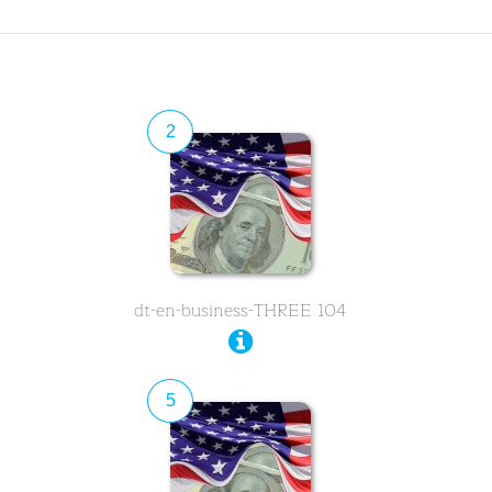
2
dt-en-business-THREE 104
5