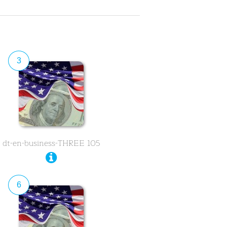
3
dt-en-business-THREE 105
6