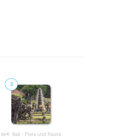
3
de4- Bali - Flora und Fauna