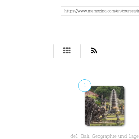
1
de1- Bali, Geographie und Lage