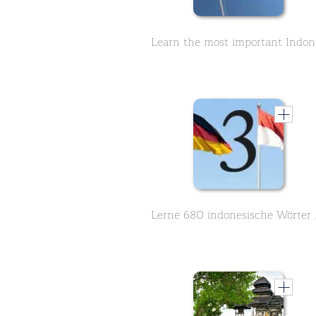
Lear
Lerne 680 in