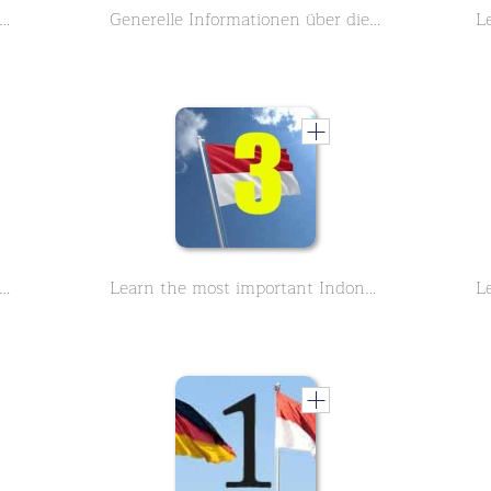
n Sie mehr über die Pura Besakih den Muttertempel in Bali, Indonesien.
Generelle Informationen über die Regenzeit in Bali auf Indonesien, sowie einen kurzen Ausblick auf das fantastische Essen und die Gerichte in Bali
n the most important Indonesian sentences Part 2
Learn the most important Indonesian sentences Part 3