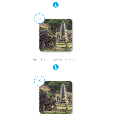
5
de - Bali - Wann ist die …
8