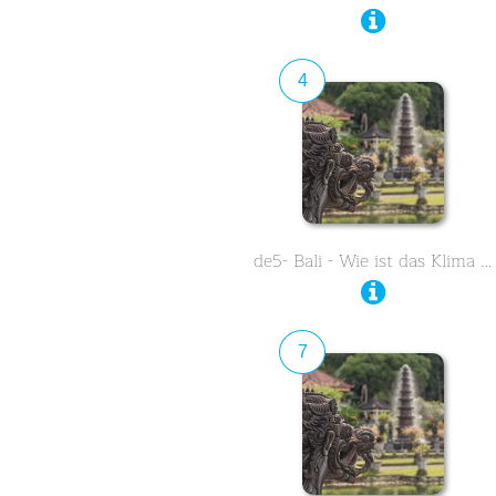
4
de5- Bali - Wie ist das Klima …
7