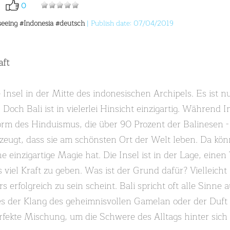
0
seeing
#Indonesia
#deutsch
| Publish date: 07/04/2019
aft
Insel in der Mitte des indonesischen Archipels. Es ist n
 Doch Bali ist in vielerlei Hinsicht einzigartig. Währen
Form des Hinduismus, die über 90 Prozent der Balinesen - 
zeugt, dass sie am schönsten Ort der Welt leben. Da kön
e einzigartige Magie hat. Die Insel ist in der Lage, einen
viel Kraft zu geben. Was ist der Grund dafür? Vielleicht
s erfolgreich zu sein scheint. Bali spricht oft alle Sinne 
 es der Klang des geheimnisvollen Gamelan oder der Duf
rfekte Mischung, um die Schwere des Alltags hinter sich