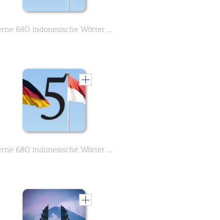
Lerne 680 indonesische Wörter des Grundwortschatzes - Teil 2 von 8
Lerne 680 indonesische Wörter des Grundwortschatzes - Teil 5 von 8