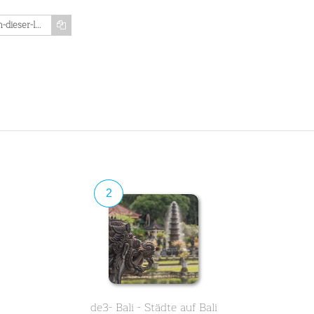
https://www.memozing.com/en/courses/in-dieser-lektion-lernen-sie-allgemeine-informationen-uber-bali-die-indonesische-insel-ist-das-perfekte-urlaubsziel-traumstrande-und-historische-tempel-warten-auf-sie-a5e6ecb058f9ae6bef27a435
2
de3- Bali - Städte auf Bali