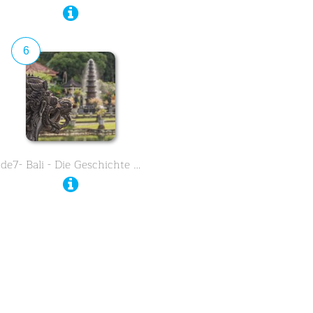
6
de7- Bali - Die Geschichte …