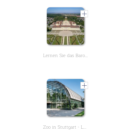
Lernen Sie das Barockschloss in Ludwigsburg kennen. Der großzügige Garten und der bezaubernde Märchengarten werden Sie begeistern. Lernen Sie alles in 9 kurzen Lektionen.
Zoo in Stuttgart - Lerne in diesen zweiteiligen Kurs alles über die Geschichte der Wilhelma - Teil 1