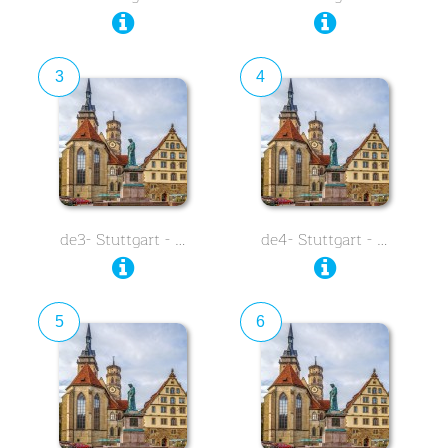
3
4
de3- Stuttgart - …
de4- Stuttgart - …
5
6