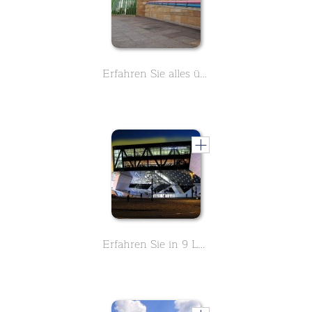
Erfahren Sie alles über die Staatsgalerie in Stuttgart, ein Weltklasse-Museum. In 90 kurzen Lektionen lernen Sie alles Wichtige.
Erfahren Sie in 9 Lektionen alles über das Porsche Museeum in Stuttgart.