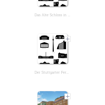
Das Alte Schloss in Stuttgart. Das Landesmuseum Württemberg im Herzen der Stadt. Lernen Sie seine mehr als 1000 Jahre alte Geschichte in 9 Lektionen kennen.
Der Stuttgarter Fernsehturm, erfahre alles Wichtige über seine Geschichte. Der erste deutsche Fernsehturm.