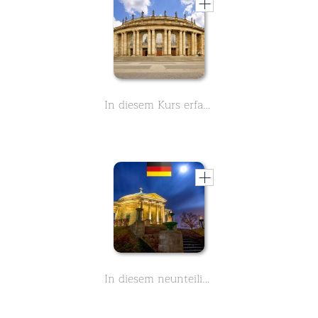
In diesem Kurs erfahren Sie alles, was Sie über die Stuttgarter Oper wissen müssen. 9 Lektionen mit Fakten über dieses historische Gebäude
In diesem neunteiligen Kurs können Sie alles über die württembergische Grabkapelle in Stuttgart erfahren. Von den Stufen dieser Kuppel aus haben Sie einen herrlichen Blick über die Stadt.