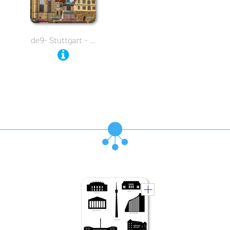
de9- Stuttgart - …