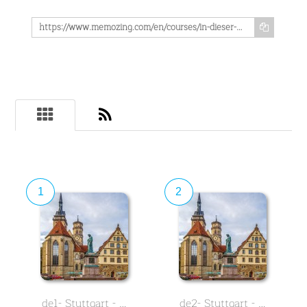
https://www.memozing.com/en/courses/in-dieser-neuen-lektion-erfahren-sie-alles-uber-die-geschichte-der-stiftskirche-in-stuttgart-sie-befindet-sich-im-herzen-der-stadt-und-direkt-neben-dem-alten-schloss-am-schillerplatz-zur-weihnachtszeit-finden-sie-hier-den-weihnachtsmarkt-2370e87c86d42ac2c1d72479
1
2
de1- Stuttgart - …
de2- Stuttgart - …