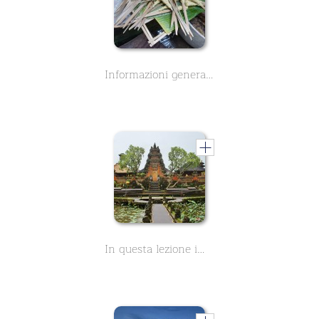
Informazioni generali sulla stagione delle piogge a Bali in Indonesia, così come una breve panoramica del fantastico cibo e dei piatti di Bali.
In questa lezione imparerete informazioni generali su Bali. L'isola indonesiana è la destinazione perfetta per le vacanze. Spiagge da sogno e templi storici vi aspettano