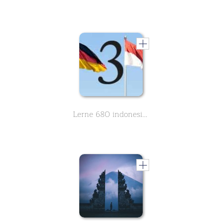
Lerne 680 indonesische Wörter des Grundwortschatzes - Teil 3 von 8