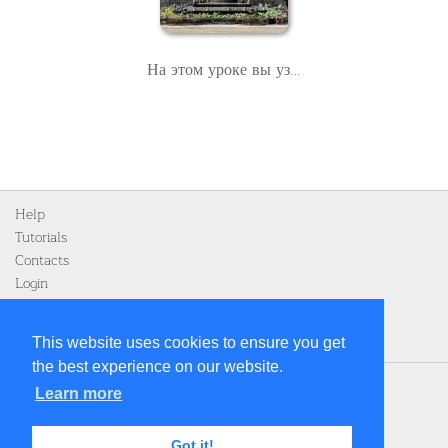
На этом уроке вы узнаете общую информацию о Бали. Индонезийский остров является идеальным местом для отдыха. Пляжи мечты и исторические храмы ждут вас.
Help
Tutorials
Contacts
Login
Register
This website uses cookies to ensure you get
the best experience on our website.
Home
Learn more
Privacy Policy
Legal notice
Got it!