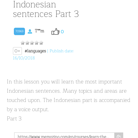
Indonesian
sentences Part 3
T**m
0
70969
0+
#languages
| Publish date:
16/10/2018
In this lesson you will learn the most important
Indonesian sentences. Many topics and areas are
touched upon. The Indonesian part is accompanied
by a voice output.
Part 3
https://www.memozing.com/en/courses/learn-the-most-important-indonesian-sentences-part-3-94ea68632765e165c9e7f27