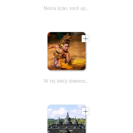
Nesta lição, você aprenderá informações gerais sobre Bali. A ilha da Indonésia é o destino de férias perfeito. Praias de sonho e templos históricos esperam por você
W tej lekcji dowiesz się ogólnych informacji o Bali. Indonezyjska wyspa jest idealnym miejscem na wakacje. Czekają na Ciebie wymarzone plaże i zabytkowe świątynie