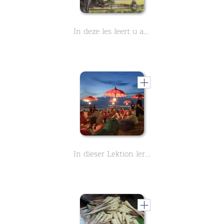
In deze les leert u algemene informatie over Bali. Het Indonesische eiland is de perfecte vakantiebestemming. Droomstranden en historische tempels wachten op u
In dieser Lektion lernen Sie allgemeine Informationen über Bali. Die indonesische Insel ist das perfekte Urlaubsziel. Traumstrände und historische Tempel warten auf Sie