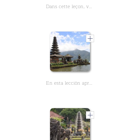
Dans cette leçon, vous apprendrez des informations générales sur Bali. L'île indonésienne est la destination de vacances idéale. Des plages de rêve et des temples historiques vous attendent
En esta lección aprenderá información general sobre Bali. La isla de Indonesia es el destino vacacional perfecto. Playas de ensueño y templos históricos le esperan