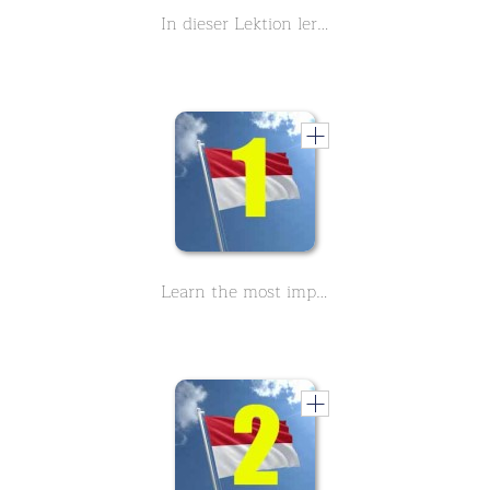
In dieser Lektion lernen Sie allgemeine Informationen über Bali. Die indonesische Insel ist das perfekte Urlaubsziel. Traumstrände und historische Tempel warten auf Sie
Learn the most important Indonesian sentences - Part 1