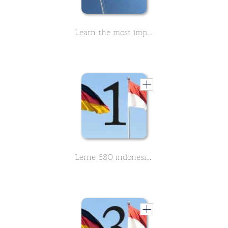
Learn the most important Indonesian sentences Part 2
Lerne 680 indonesische Wörter des Grundwortschatzes - Teil 1 von 8