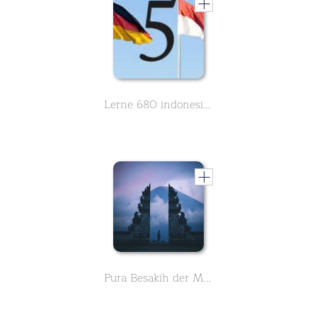
Lerne 680 indonesische Wörter des Grundwortschatzes - Teil 5 von 8
Pura Besakih der Muttertempel auf Bali