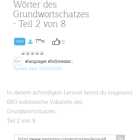
Wörter des
Grundwortschatzes
- Teil 2 von 8
T**m
0
70969
0+
#languages
#Indonesian
|
Publish date: 18/10/2018
In diesem achtteiligem Lernset lernst du insgesamt
680 indonesiche Vokabeln des
Grundwortschatzes.
Teil 2 von 8
https://www.memozing.com/en/courses/lerne-680-indonesische-worter-des-grundwortschatzes-teil-2-von-8-90fe3d4e2b99dd334810c3b0