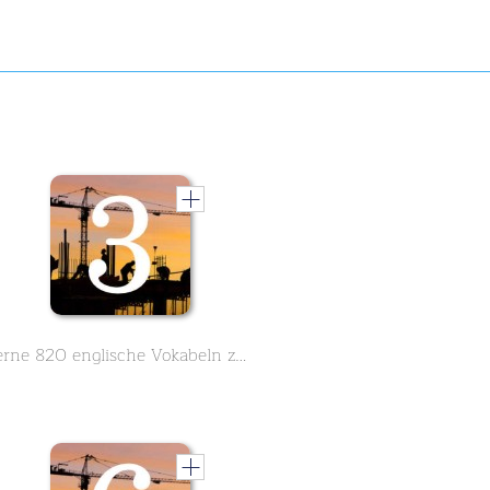
Lerne 820 englische Vokabeln zum Thema Architektur Teil 3 von 10