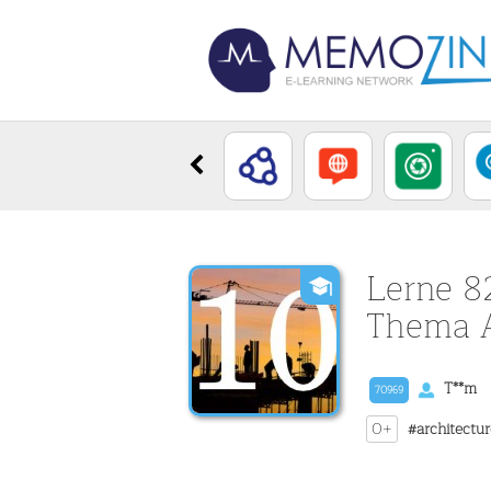
Lerne 8
Thema Ar
T**m
70969
0+
#architectu