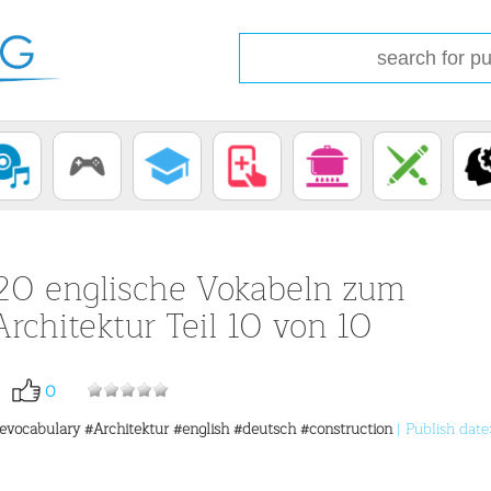
20 englische Vokabeln zum
chitektur Teil 10 von 10
0
revocabulary
#Architektur
#english
#deutsch
#construction
| Publish date