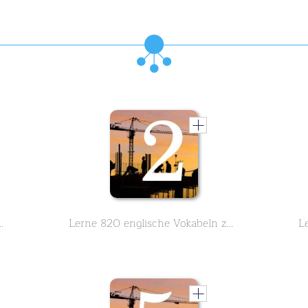
zum Thema Architektur Teil 1 von 10
Lerne 820 englische Vokabeln zum Thema Architektur Teil 2 von 10