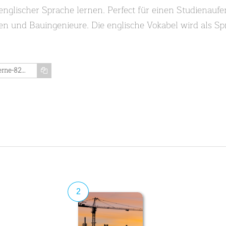
englischer Sprache lernen. Perfect für einen Studienauf
kten und Bauingenieure. Die englische Vokabel wird als 
https://www.memozing.com/en/courses/lerne-820-englische-vokabeln-zum-thema-architektur-teil-10-von-10-17f7ef1e5dd4db5ae480e2
2