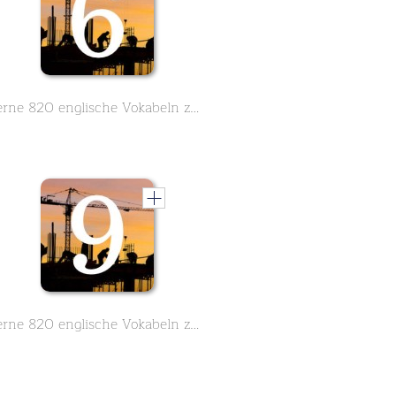
Lerne 820 englische Vokabeln zum Thema Architektur Teil 6 von 10
Lerne 820 englische Vokabeln zum Thema Architektur Teil 9 von 10