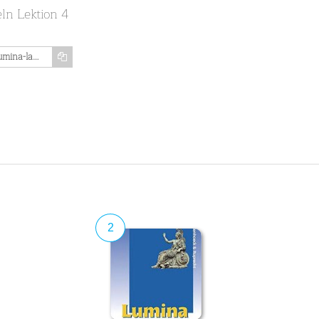
ln Lektion 4
https://www.memozing.com/en/courses/lumina-latein-deutsch-lernvokabeln-lektion-4-358571fbedc556e613bc855c
2