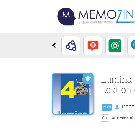
Lumina 
Lektion
k*******
27379
0+
#Lumina
#L