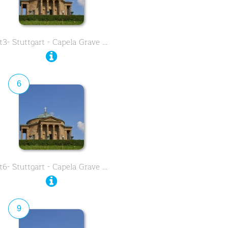
t3- Stuttgart - Capela Grave …
6
t6- Stuttgart - Capela Grave …
9