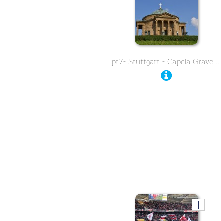
pt7- Stuttgart - Capela Grave …