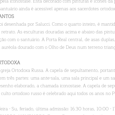
l pela iconostase. Está decorado com pinturas e ícones da
antuário ainda é acessível apenas aos sacerdotes ortodox
ANTOS
oi desenhada por Salucci. Como o quarto inteiro, é mantido
etrato. As esculturas douradas acima e abaixo das pint
ação com o santuário. A Porta Real central, de asas dupla
 auréola dourado com o Olho de Deus num terreno triangu
ORTODOXA
greja Ortodoxa Russa. A capela de sepultamento, portant
a em três partes: uma ante-sala, uma sala principal e um 
senho elaborado, a chamada iconostase. A capela de sepu
 culto ortodoxo russo é celebrado aqui todos os anos no
a - Su, feriado, última admissão: 16.30 horas, 10:00 - 