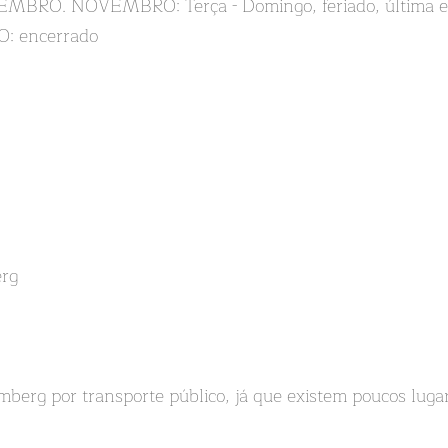
O. NOVEMBRO: Terça - Domingo, feriado, última entra
 encerrado
erg
erg por transporte público, já que existem poucos luga