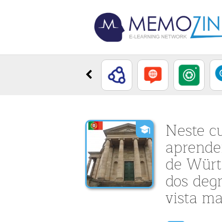
Neste c
aprender
de Würt
dos deg
vista ma