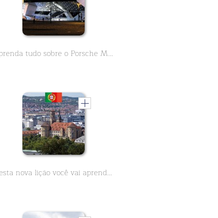
Aprenda tudo sobre o Porsche Museeum em Stuttgart em 9 lições
Nesta nova lição você vai aprender tudo sobre a história da Stiftskirche em Stuttgart. Ele está localizado no coração da cidade e ao lado do Palácio Velho em Schillerplatz. Na época do Natal você vai encontrar o mercado de Natal aqui.