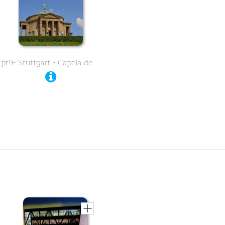
pt9- Stuttgart - Capela de …