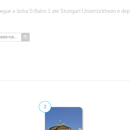
pegue a linha S-Bahn 1 até Stuttgart-Untertürkheim e dep
https://www.memozing.com/en/courses/neste-curso-de-nove-partes-voce-pode-aprender-tudo-sobre-a-capela-de-enterro-de-wurttemberg-em-stuttgart-a-partir-dos-degraus-desta-cupula-voce-tem-uma-vista-maravilhosa-sobre-a-cidade-7aedb1192188b6b590998664
2