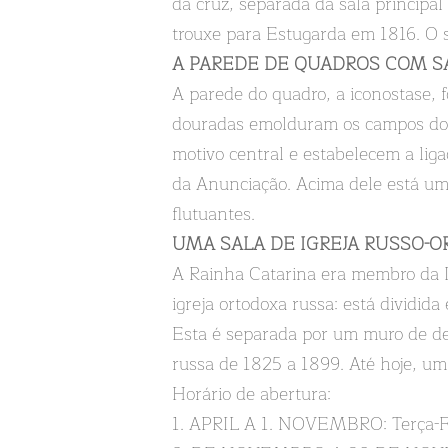
da cruz, separada da sala principa
trouxe para Estugarda em 1816. O s
A PAREDE DE QUADROS COM S
A parede do quadro, a iconostase, f
douradas emolduram os campos do r
motivo central e estabelecem a lig
da Anunciação. Acima dele está um
flutuantes.
UMA SALA DE IGREJA RUSSO-
A Rainha Catarina era membro da I
igreja ortodoxa russa: está dividid
Esta é separada por um muro de de
russa de 1825 a 1899. Até hoje, um
Horário de abertura:
1. APRIL A 1. NOVEMBRO: Terça-Feir