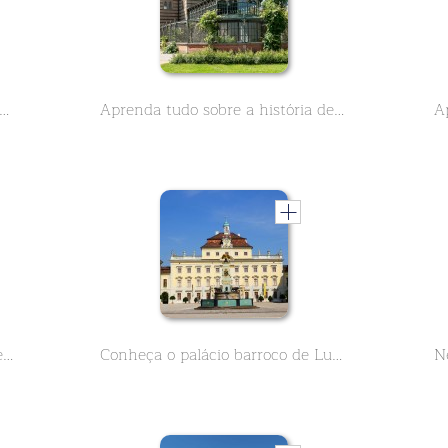
tudo o que vale a pena saber sobre a Mercedes-Benz Arena em Stuttgart. 9 lições curtas
Aprenda tudo sobre a história de Wilhelma, Zoológico em Stuttgart - Parte 1 - neste curso de duas partes.
A torre de televisão de Stuttgarter, aprenda tudo o que é importante sobre a sua história. A primeira torre de televisão alemã.
Conheça o palácio barroco de Ludwigsburg. O amplo jardim e o encantador jardim de contos de fadas irão inspirá-lo. Aprenda tudo em 9 lições curtas.