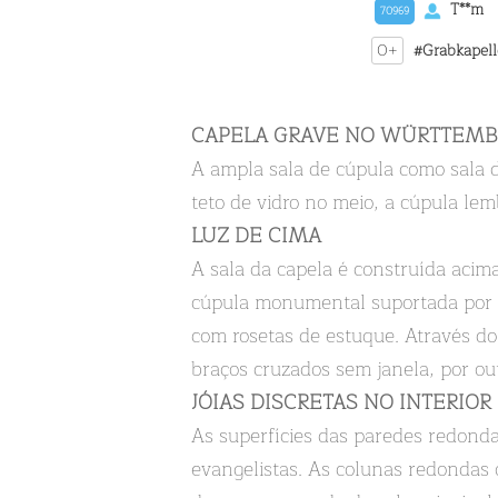
T**m
70969
0+
#Grabkapel
CAPELA GRAVE NO WÜRTTEM
A ampla sala de cúpula como sala d
teto de vidro no meio, a cúpula le
LUZ DE CIMA
A sala da capela é construída acim
cúpula monumental suportada por um
com rosetas de estuque. Através do o
braços cruzados sem janela, por out
JÓIAS DISCRETAS NO INTERIOR
As superfícies das paredes redonda
evangelistas. As colunas redondas o