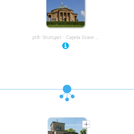
pt8- Stuttgart - Capela Grave …