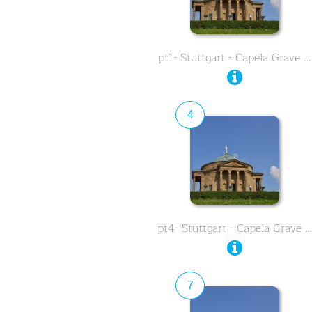
pt1- Stuttgart - Capela Grave …
4
pt4- Stuttgart - Capela Grave 
7