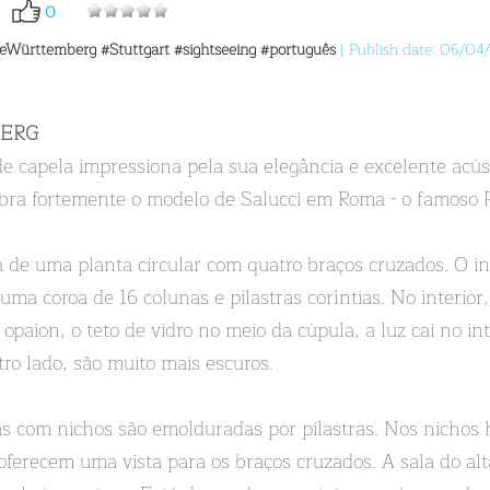
0
leWürttemberg
#Stuttgart
#sightseeing
#português
| Publish date: 06/04
BERG
e capela impressiona pela sua elegância e excelente acús
mbra fortemente o modelo de Salucci em Roma - o famoso 
a de uma planta circular com quatro braços cruzados. O 
a coroa de 16 colunas e pilastras coríntias. No interior,
paion, o teto de vidro no meio da cúpula, a luz cai no int
ro lado, são muito mais escuros.
s com nichos são emolduradas por pilastras. Nos nichos 
ferecem uma vista para os braços cruzados. A sala do alta