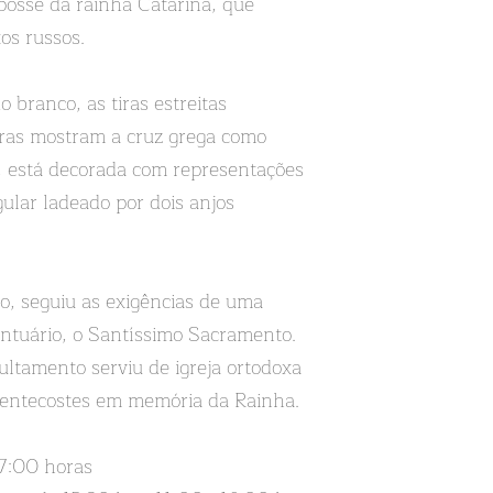
 posse da rainha Catarina, que
os russos.
 branco, as tiras estreitas
uras mostram a cruz grega como
s, está decorada com representações
lar ladeado por dois anjos
o, seguiu as exigências de uma
santuário, o Santíssimo Sacramento.
ltamento serviu de igreja ortodoxa
 Pentecostes em memória da Rainha.
17:00 horas