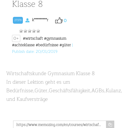
Klasse 8
k*********r
0
27379
0+
#wirtschaft
#gymnasium
#achteklasse
#bedürfnisse
#güter
|
Publish date: 20/01/2019
Wirtschaftskunde Gymnasium Klasse 8
In dieser Lektion geht es um
Bedürfnisse,Güter,Geschäftsfähigkeit,AGBs,Kulanz,A
und Kaufversträge
https://www.memozing.com/en/courses/wirtschaftskunde-gymnasium-klasse-8-1a56393f9b405acca6dc6687