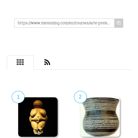
https://www.memozing.com/en/courses/arte-preistorica-5bc85854c82d74db2a688814
1
2