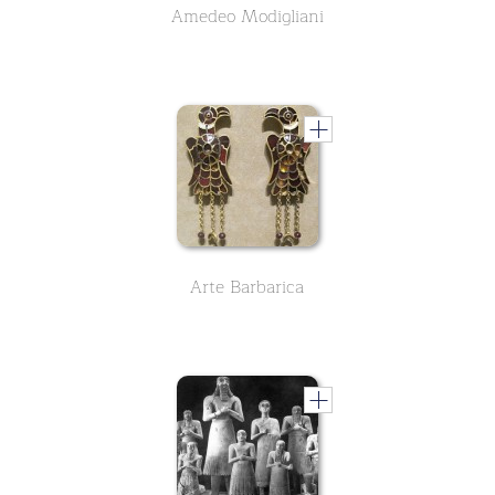
Amedeo Modigliani
Arte Barbarica