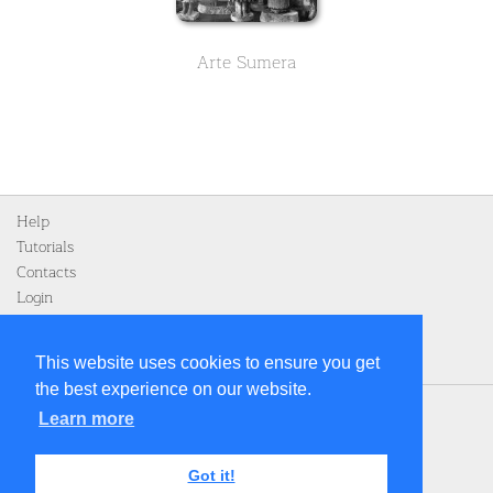
Arte Sumera
Help
Tutorials
Contacts
Login
Register
This website uses cookies to ensure you get
the best experience on our website.
Home
Learn more
Privacy Policy
Legal notice
Got it!
Terms and Conditions