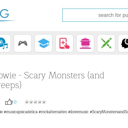
owie - Scary Monsters (and
reeps)
0
ie
#musicapsicadelica
#rockalternativo
#ilovemusic
#ScaryMonstersandS