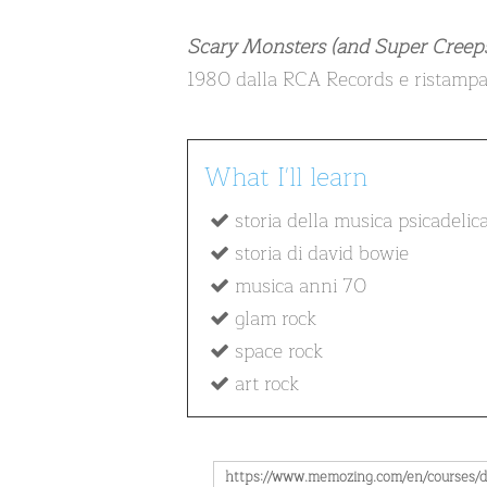
Scary Monsters (and Super Creep
1980 dalla RCA Records e ristampat
What I'll learn
storia della musica psicadelic
storia di david bowie
musica anni 70
glam rock
space rock
art rock