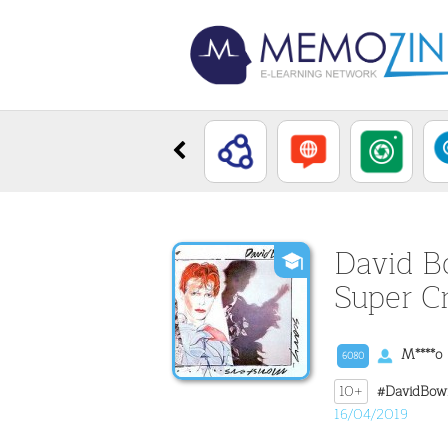
David B
Super C
M****o
6080
10+
#DavidBow
16/04/2019