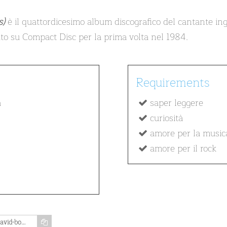
s)
è il quattordicesimo album discografico del cantante in
o su Compact Disc per la prima volta nel 1984.
Requirements
a
saper leggere
curiosità
amore per la music
amore per il rock
https://www.memozing.com/en/courses/david-bowie-scary-monsters-and-super-creeps-9269c84bbbc9cd86dd7c333