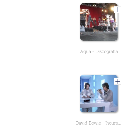
Aqua - Discografia
David Bowie - 'hours...'