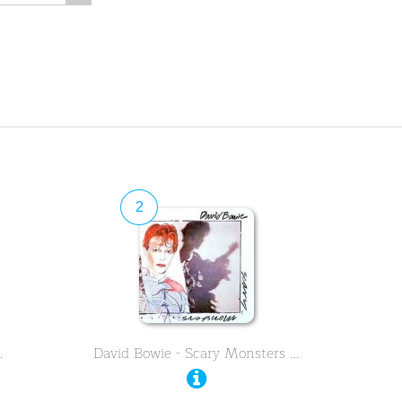
2
…
David Bowie - Scary Monsters …