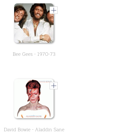
Bee Gees - 1970-73
David Bowie - Aladdin Sane