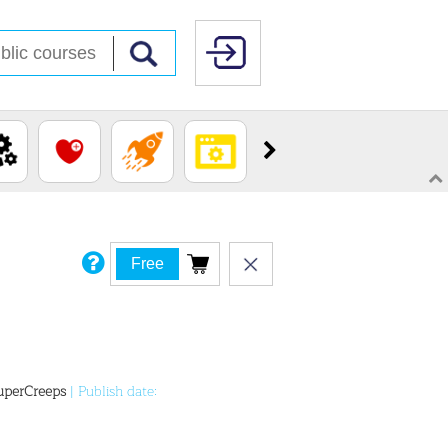
Free
uperCreeps
| Publish date: