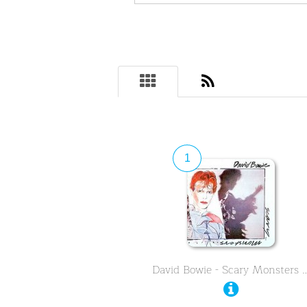
1
David Bowie - Scary Monsters 