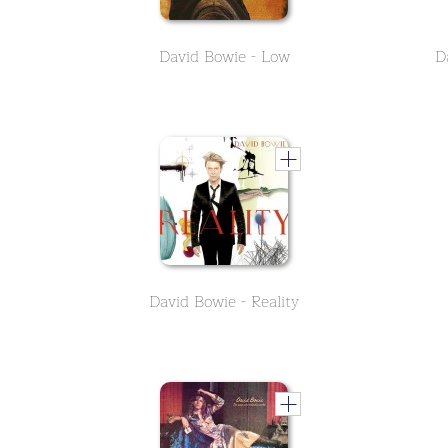
David Bowie - Low
D
David Bowie - Reality