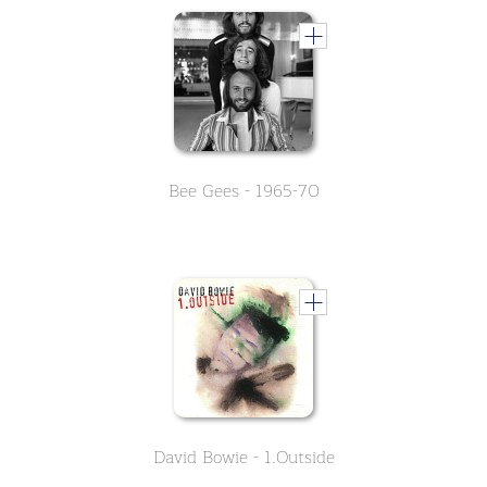
Bee Gees - 1965-70
David Bowie - 1.Outside