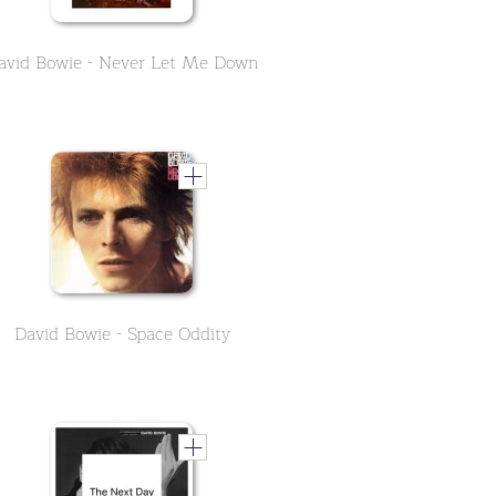
avid Bowie - Never Let Me Down
David Bowie - Space Oddity