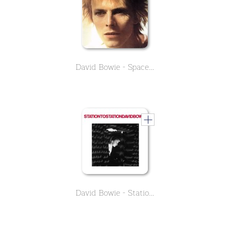
David Bowie - Space Oddity
David Bowie - Station to Station