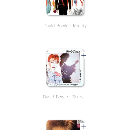
David Bowie - Reality
David Bowie - Scary Monsters (and Super Creeps)