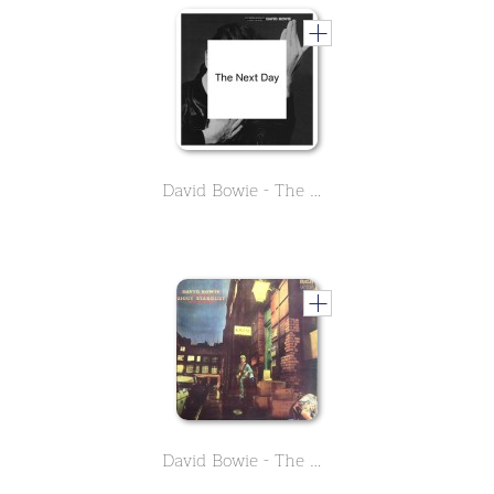
David Bowie - The Next Day
David Bowie - The Rise and Fall of Ziggy Stardust and the Spiders from Mars