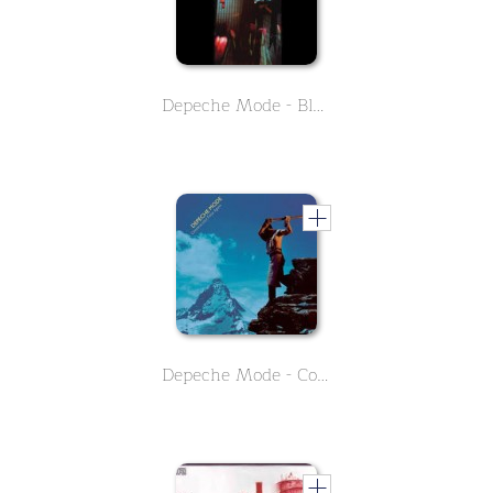
Depeche Mode - Black Celebration
Depeche Mode - Construction Time Again