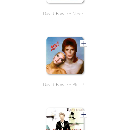
David Bowie - Never Let Me Down
David Bowie - Pin Ups