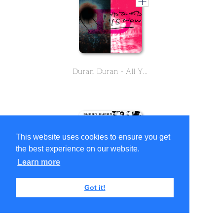
Duran Duran - All You Need Is Now
This website uses cookies to ensure you get
the best experience on our website.
Learn more
Got it!
Duran Duran - Astronaut