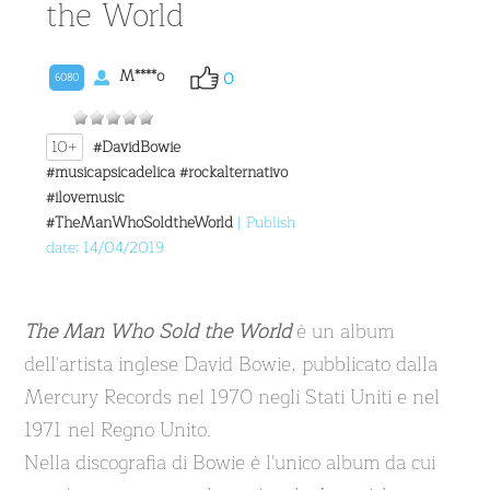
the World
M****o
0
6080
10+
#DavidBowie
#musicapsicadelica
#rockalternativo
#ilovemusic
#TheManWhoSoldtheWorld
| Publish
date: 14/04/2019
The Man Who Sold the World
è un album
dell'artista inglese David Bowie, pubblicato dalla
Mercury Records nel 1970 negli Stati Uniti e nel
1971 nel Regno Unito.
Nella discografia di Bowie è l'unico album da cui