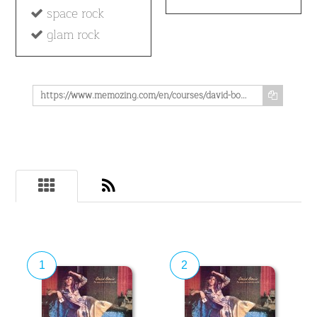
space rock
glam rock
https://www.memozing.com/en/courses/david-bowie-the-man-who-sold-the-world-b3d91227ede53c93f7a6bc2d
1
2