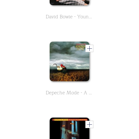
David Bowie - Young Americans
Depeche Mode - A Broken Flame