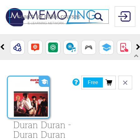
Free
Duran Duran -
Duran Duran