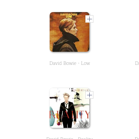
David Bowie - Low
D