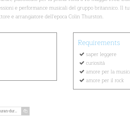
essioni e performance musicali del gruppo britannico. Il tu
ttore e arrangiatore dell'epoca Colin Thurston.
Requirements
saper leggere
curiosità
amore per la music
amore per il rock
https://www.memozing.com/en/courses/duran-duran-rio-47c0c74d5759611b78cfa724