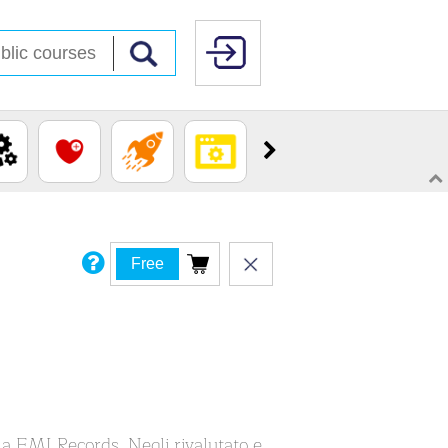
Free
a EMI Records. Negli rivalutato e