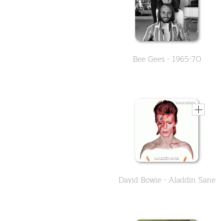
Bee Gees - 1965-70
David Bowie - Aladdin Sane