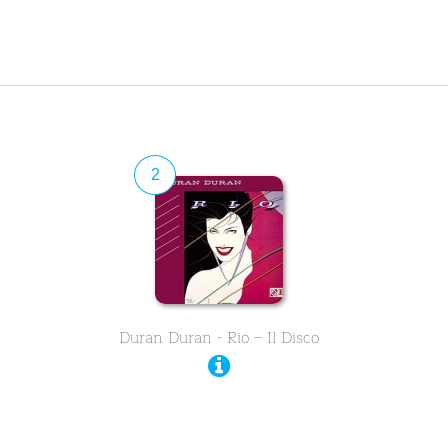
2
Duran Duran - Rio – Il Disco