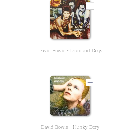
Bowie (album 1967)
David Bowie - Diamond Dogs
David Bowie - Hunky Dory