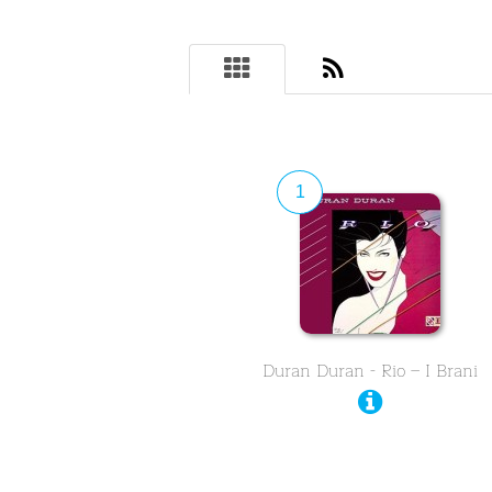
1
Duran Duran - Rio – I Brani