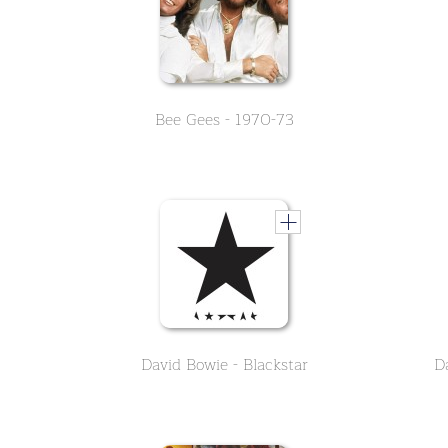
Bee Gees - 1970-73
David Bowie - Blackstar