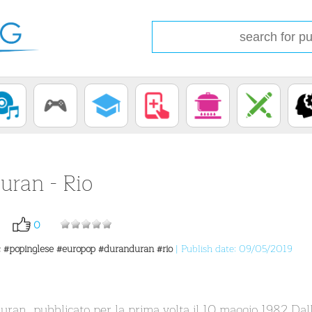
uran - Rio
0
c
#popinglese
#europop
#duranduran
#rio
| Publish date: 09/05/2019
ran, pubblicato per la prima volta il 10 maggio 1982 Dall