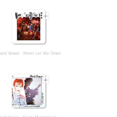
avid Bowie - Never Let Me Down