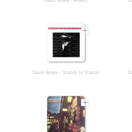
David Bowie - Reality
David Bowie - Station to Station