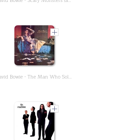
David Bowie - Scary Monsters (and Super Creeps)
David Bowie - The Man Who Sold the World