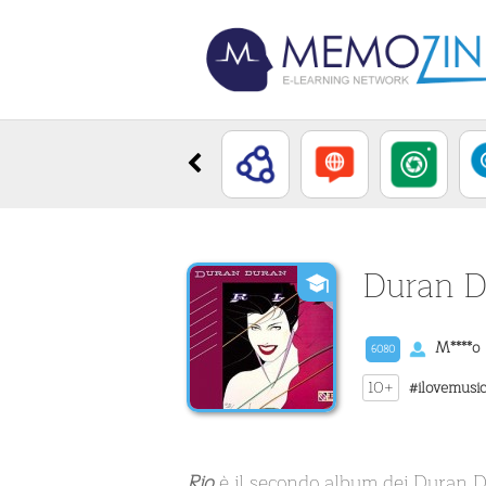
Duran D
M****o
6080
10+
#ilovemusi
Rio
è il secondo album dei Duran Du