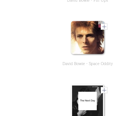
David Bowie - Pin Ups
David Bowie - Space Oddity