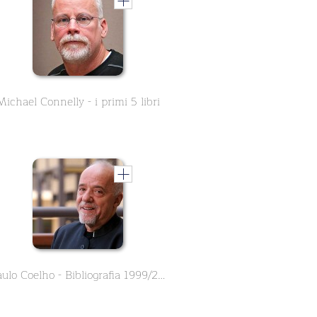
Michael Connelly - i primi 5 libri
Paulo Coelho - Bibliografia 1999/2003