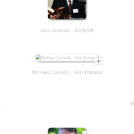
John Grisham - 2006/08
Michael Connelly - Altri Romanzi
risham - le ultime pubblicazioni