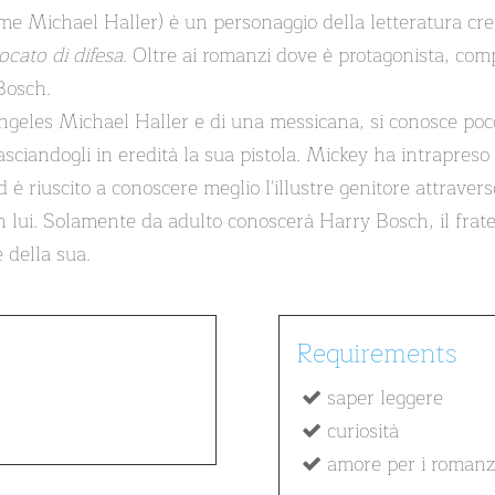
me Michael Haller) è un personaggio della letteratura cr
ocato di difesa
. Oltre ai romanzi dove è protagonista, compa
 Bosch.
ngeles Michael Haller e di una messicana, si conosce poco 
ciandogli in eredità la sua pistola. Mickey ha intrapreso 
è riuscito a conoscere meglio l'illustre genitore attraverso 
n lui. Solamente da adulto conoscerà Harry Bosch, il fratel
 della sua.
Requirements
saper leggere
curiosità
amore per i romanz