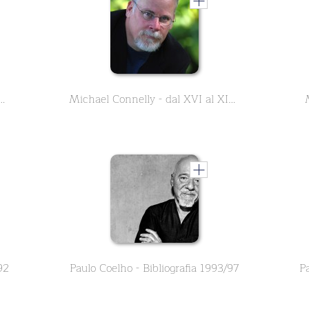
nnelly - dal XI al XV Libro
Michael Connelly - dal XVI al XIX Libro
92
Paulo Coelho - Bibliografia 1993/97