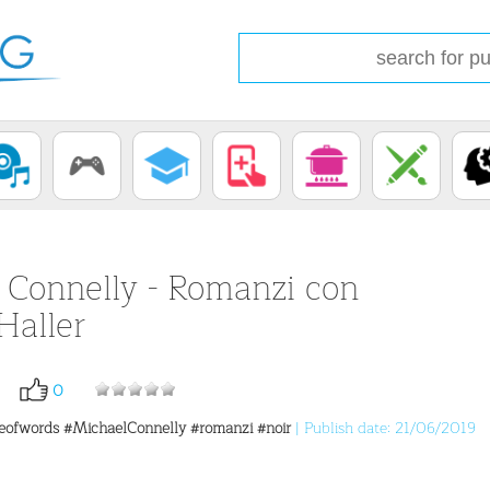
 Connelly - Romanzi con
Haller
0
eofwords
#MichaelConnelly
#romanzi
#noir
| Publish date: 21/06/2019