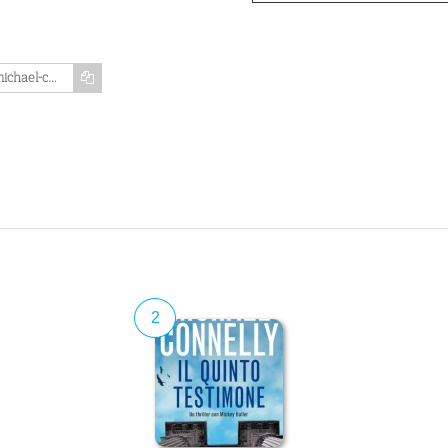
https://www.memozing.com/en/courses/michael-connelly-romanzi-con-mickey-haller-c5af8b2c6bfacd7b8e56cc84
2