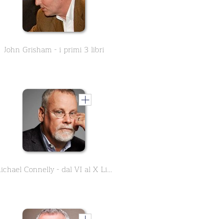
John Grisham - i primi 3 libri
Michael Connelly - dal VI al X Libro