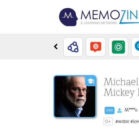
Michael
Mickey 
M****o
6080
0+
#writer
#lov