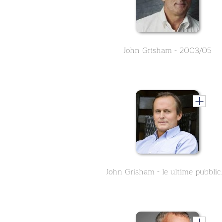
John Grisham - 2003/05
John G