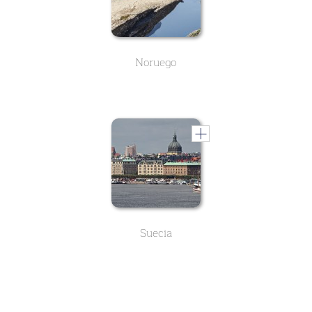
Noruego
Suecia