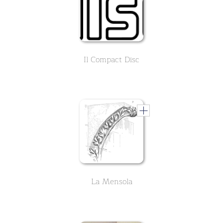
Il Compact Disc
La Mensola