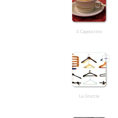
Il Cappuccino
La Gruccia