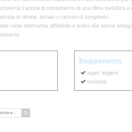
ttraverso l'azione di rotolamento di una sfera metallica a c
struita in ottone, acciaio o carburo di tungsteno.
ate come alternativa affidabile e pulita alle penne stilog
ominante.
Requirements
saper leggere
curiosità
https://www.memozing.com/en/courses/penna-a-sfera-a449994f8bb62c525a35f9