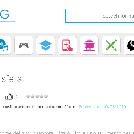
 sfera
0
nnaasfera
#oggettiquotidiani
#comeèfatto
| Publish date: 10/06/2019
nome del suo inventore László Bíró è uno strumento per sc