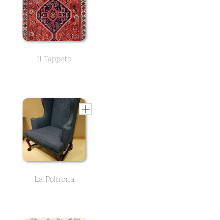
Il Tappeto
La Poltrona