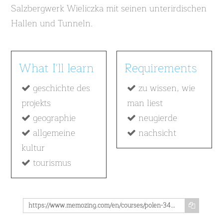
Salzbergwerk Wieliczka mit seinen unterirdischen
Hallen und Tunneln.
What I'll learn
Requirements
geschichte des
zu wissen, wie
projekts
man liest
geographie
neugierde
allgemeine
nachsicht
kultur
tourismus
https://www.memozing.com/en/courses/polen-34d621f936f7ce2f8c4bc950