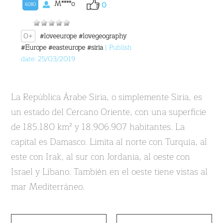
M****o
0
6080
0+
#loveeurope
#lovegeography
#Europe
#easteurope
#siria
| Publish
date: 25/03/2019
La República Árabe Siria, o simplemente Siria, es
un estado del Cercano Oriente, con una superficie
de 185.180 km² y 18.906.907 habitantes. La
capital es Damasco. Limita al norte con Turquía, al
este con Irak, al sur con Jordania, al oeste con
Israel y Líbano. También en el oeste tiene vistas al
mar Mediterráneo.