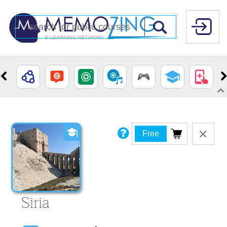
Free
Siria