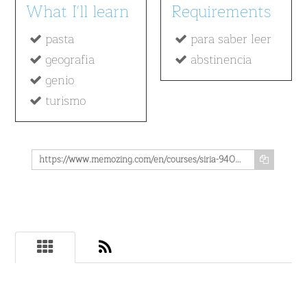
What I'll learn
Requirements
pasta
para saber leer
geografía
abstinencia
genio
turismo
https://www.memozing.com/en/courses/siria-940826e972ff2fd452c8c46