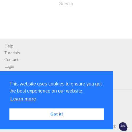
Suecia
Help
Tutorials
Contacts
Login
Register
This website uses cookies to ensure you get
the best experience on our website.
Home
Learn more
Privacy Policy
Legal notice
Got it!
Terms and Conditions
Memozing E-learning Network