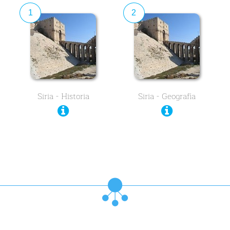
1
2
Siria - Historia
Siria - Geografía