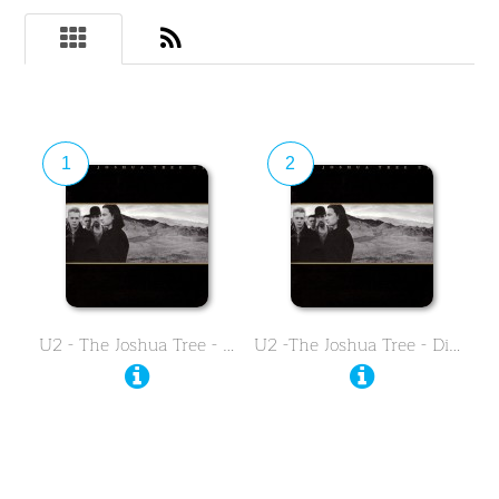
1
2
U2 - The Joshua Tree - …
U2 -The Joshua Tree - Die …