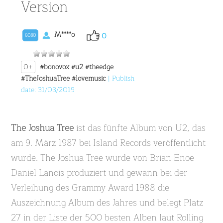
Version
M****o
0
6080
0+
#bonovox
#u2
#theedge
#TheJoshuaTree
#lovemusic
| Publish
date: 31/03/2019
The Joshua Tree
ist das fünfte Album von U2, das
am 9. März 1987 bei Island Records veröffentlicht
wurde. The Joshua Tree wurde von Brian Enoe
Daniel Lanois produziert und gewann bei der
Verleihung des Grammy Award 1988 die
Auszeichnung Album des Jahres und belegt Platz
27 in der Liste der 500 besten Alben laut Rolling