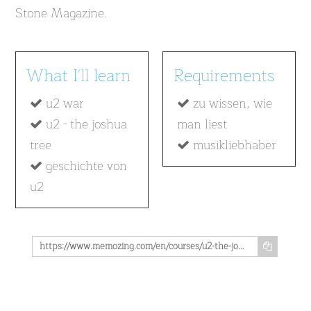
Stone Magazine.
What I'll learn
Requirements
u2 war
zu wissen, wie
u2 - the joshua
man liest
tree
musikliebhaber
geschichte von
u2
https://www.memozing.com/en/courses/u2-the-joshua-tree-german-version-c4ab77d6b880a18fa5ce1299