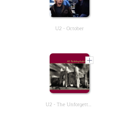
U2 - October
U2 - The Unforgettable Fire